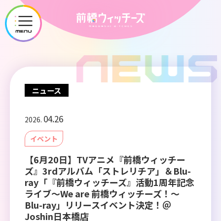
メ
ニ
ュ
ー
を
開
ニュース
く
04.26
2026.
イベント
【6月20日】TVアニメ『前橋ウィッチー
ズ』3rdアルバム「ストレリチア」＆Blu-
ray「『前橋ウィッチーズ』活動1周年記念
ライブ～We are 前橋ウィッチーズ！～
Blu-ray」リリースイベント決定！＠
Joshin日本橋店