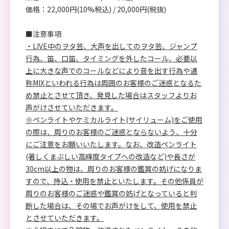
価格：22,000円(10%税込) / 20,000円(税抜)
■注意事項
・LIVE中のヲタ芸、大声を出してのヲタ芸、ジャンプ
行為、笛、口笛、タイミングを外したコール、必要以
上に大きな声でのコールなどにより音を出す行為や通
称MIXといわれる行為は周囲のお客様のご迷惑となるた
め禁止とさせて頂き、発見した場合はスタッフよりお
声がけさせていただきます。
※ペンライトやケミカルライト(サイリューム)をご使用
の際は、周りのお客様のご迷惑とならないよう、十分
にご注意をお願いいたします。なお、改造ペンライト
(著しくまぶしい高輝度タイプへの改造など)や長さが
30cm以上の物は、周りのお客様の鑑賞の妨げになりま
すので、持込・使用を禁止といたします。その他係員が
周りのお客様のご迷惑や鑑賞の妨げとなっていると判
断した場合は、その場でお声がけをして、使用を禁止
とさせていただきます。