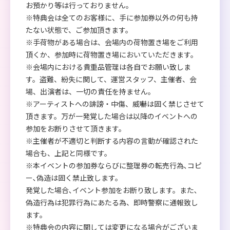
お預かり等は行っておりません。
※特典会は全てのお客様に、手に参加券以外の何も持
たない状態で、ご参加頂きます。
※手荷物がある場合は、会場内の荷物置き場をご利用
頂くか、参加時に荷物置き場においていただきます。
※会場内における貴重品管理は各自でお願い致しま
す。盗難、紛失に関して、運営スタッフ、主催者、会
場、出演者は、一切の責任を持ません。
※アーティストへの誹謗・中傷、威嚇は固く禁じさせて
頂きます。万が一発覚した場合は以降のイベントへの
参加をお断りさせて頂きます。
※主催者が不適切と判断する内容の言動が確認された
場合も、上記と同様です。
※本イベントの参加券ならびに整理券の転売行為､コピ
ー､偽造は固く禁止致します。
発覚した場合､イベント参加をお断り致します。また､
偽造行為は犯罪行為にあたる為、即時警察に通報致し
ます。
※特典会の内容に関しては変更になる場合がございま