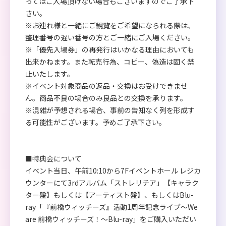
ってはご入場頂けない場合もございますのでご了承下
さい。
※お連れ様と一緒にご観覧をご希望になられる際は、
整理番号の遅い番号の方とご一緒にご入場ください。
※「優先入場券」の再発行はいかなる理由においても
出来かねます。また転売行為、コピー、偽造は固く禁
止いたします。
※イベント対象商品の返品・交換はお受けできませ
ん。商品不良の場合のみ良品との交換を承ります。
※混雑が予想される場合、事前の告知なく列を形成す
る可能性がございます。予めご了承下さい。
■特典会について
イベント当日、午前10:10から7Fイベントホール レジカ
ウンターにて3rdアルバム「ストレリチア」【キャラク
ター盤】もしくは【アーティスト盤】、もしくはBlu-
ray「『前橋ウィッチーズ』活動1周年記念ライブ～We
are 前橋ウィッチーズ！～Blu-ray」をご購入いただい