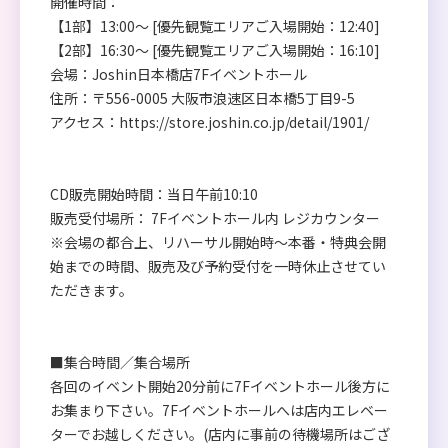
開催時間：
【1部】13:00～ [優先観覧エリアご入場開始：12:40]
【2部】16:30～ [優先観覧エリアご入場開始：16:10]
会場：Joshin日本橋店7Fイベントホール
住所：〒556-0005 大阪市浪速区日本橋5丁目9-5
アクセス：
https://store.joshin.co.jp/detail/1901/
CD販売開始時間：当日午前10:10
販売受付場所： 7Fイベントホール内 レジカウンター
※会場の都合上、リハーサル開始時～本番・特典会開
始までの時間、販売及び予約受付を一時休止させてい
ただきます。
■集合時間／集合場所
各回のイベント開始20分前に7Fイベントホール後方に
お集まり下さい。7Fイベントホールへは店内エレベー
ターでお越しください。(店内に事前の待機場所はござ