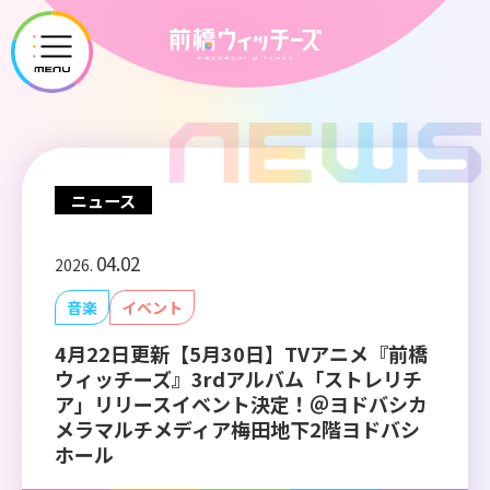
メ
ニ
ュ
ー
を
開
ニュース
く
04.02
2026.
音楽
イベント
4月22日更新【5月30日】TVアニメ『前橋
ウィッチーズ』3rdアルバム「ストレリチ
ア」リリースイベント決定！＠ヨドバシカ
メラマルチメディア梅田地下2階ヨドバシ
ホール