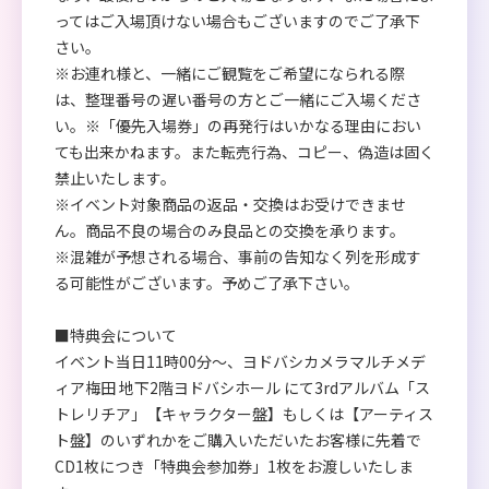
ってはご入場頂けない場合もございますのでご了承下
さい。
※お連れ様と、一緒にご観覧をご希望になられる際
は、整理番号の遅い番号の方とご一緒にご入場くださ
い。※「優先入場券」の再発行はいかなる理由におい
ても出来かねます。また転売行為、コピー、偽造は固く
禁止いたします。
※イベント対象商品の返品・交換はお受けできませ
ん。商品不良の場合のみ良品との交換を承ります。
※混雑が予想される場合、事前の告知なく列を形成す
る可能性がございます。予めご了承下さい。
■特典会について
イベント当日11時00分～、ヨドバシカメラマルチメデ
ィア梅田 地下2階ヨドバシホール にて3rdアルバム「ス
トレリチア」【キャラクター盤】もしくは【アーティス
ト盤】のいずれかをご購入いただいたお客様に先着で
CD1枚につき「特典会参加券」1枚をお渡しいたしま