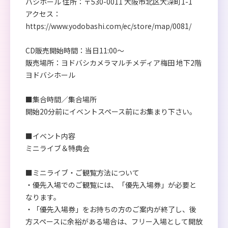
バシホール 住所：〒530-0011 大阪市北区大深町1-1
アクセス：
https://www.yodobashi.com/ec/store/map/0081/
CD販売開始時間：当日11:00～
販売場所：ヨドバシカメラマルチメディア梅田 地下2階
ヨドバシホール
■集合時間／集合場所
開始20分前にイベントスペース前にお集まり下さい。
■イベント内容
ミニライブ＆特典会
■ミニライブ・ご観覧方法について
・優先入場でのご観覧には、「優先入場券」が必要と
なります。
・「優先入場券」をお持ちの方のご案内が終了し、後
方スペースに余裕がある場合は、フリー入場として開放