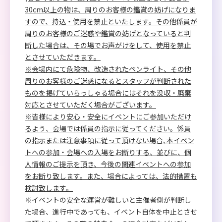
30cm以上の物は、周りのお客様の鑑賞の妨げになりま
すので、持込・使用を禁止といたします。その他係員が
周りのお客様のご迷惑や鑑賞の妨げとなっていると判
断した場合は、その場でお声がけをして、使用を禁止
とさせていただきます。
※会場内にて危険物、改造されたペンライト、その他
周りのお客様のご迷惑になるとスタッフが判断された
ものを掲げていらっしゃる場合にはそれを没収・廃棄
対応とさせていただく場合がございます。
※皆様により安心・安全にイベントにご参加いただけ
るよう、会場では係員の指示に従ってください。係員
の指示または注意事項に従って頂けない場合､本イベン
トへの参加・会場への入場をお断りする、並びに、個
人情報のご提示を頂き、今後の関連イベントへの参加
をお断り致します。また、場合によっては、法的措置も
検討致します。
※イベントの安全な運営が難しいと主催者側が判断し
た場合、進行中であっても、イベント自体を中止とさせ