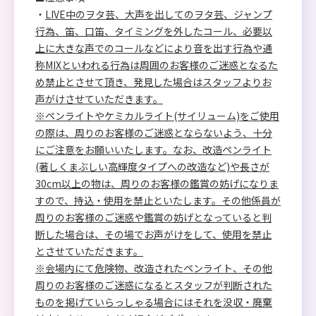
・
LIVE中のヲタ芸、大声を出してのヲタ芸、ジャンプ
行為、笛、口笛、タイミングを外したコール、必要以
上に大きな声でのコールなどにより音を出す行為や通
称MIXといわれる行為は周囲のお客様のご迷惑となるた
め禁止とさせて頂き、発見した場合はスタッフよりお
声がけさせていただきます。
※ペンライトやケミカルライト(サイリューム)をご使用
の際は、周りのお客様のご迷惑とならないよう、十分
にご注意をお願いいたします。なお、改造ペンライト
(著しくまぶしい高輝度タイプへの改造など)や長さが
30cm以上の物は、周りのお客様の鑑賞の妨げになりま
すので、持込・使用を禁止といたします。その他係員が
周りのお客様のご迷惑や鑑賞の妨げとなっていると判
断した場合は、その場でお声がけをして、使用を禁止
とさせていただきます。
※会場内にて危険物、改造されたペンライト、その他
周りのお客様のご迷惑になるとスタッフが判断された
ものを掲げていらっしゃる場合にはそれを没収・廃棄