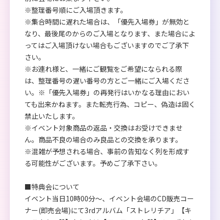
※整理番号順にご入場頂きます。
※集合時間に遅れた場合は、「優先入場券」が無効と
なり、最後尾のからのご入場となります、また場合によ
ってはご入場頂けない場合もございますのでご了承下
さい。
※お連れ様と、一緒にご観覧をご希望になられる際
は、整理番号の遅い番号の方とご一緒にご入場くださ
い。※「優先入場券」の再発行はいかなる理由におい
ても出来かねます。また転売行為、コピー、偽造は固く
禁止いたします。
※イベント対象商品の返品・交換はお受けできませ
ん。商品不良の場合のみ良品との交換を承ります。
※混雑が予想される場合、事前の告知なく列を形成す
る可能性がございます。予めご了承下さい。
■特典会について
イベント当日10時00分～、イベント会場のCD販売コー
ナー(即売会場)にて3rdアルバム「ストレリチア」【キ