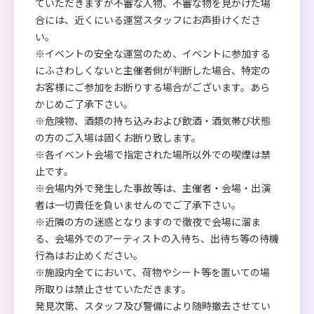
ていただきますが不審な人物、不審な物を見かけた場
合には、近くにいる運営スタッフにお声掛けくださ
い。
※イベントの安全な運営のため、イベントに参加する
にふさわしくないと主催者側が判断した場合、特定の
お客様にご参加をお断りする場合がございます。あら
かじめご了承下さい。
※危険物、酒類の持ち込みおよび飲酒・酒気帯び状態
の方のご入場は固くお断り致します。
※各イベント会場で指定された場所以外での喫煙は禁
止です。
※会場内外で発生した事故等は、主催者・会場・出演
者は一切責任を負いませんのでご了承下さい。
※近隣の方の迷惑となりますので徹夜で会場に溜ま
る、会場外でのアーティストの入待ち、出待ち等の待機
行為はお止めください。
※施設内全てにおいて、荷物やシート等を置いての場
所取りは禁止させていただきます。
発見次第、スタッフ及び警備により随時撤去させてい