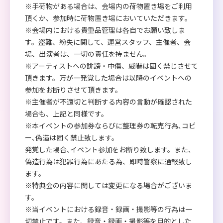
※手荷物がある場合は、会場内の荷物置き場をご利用
頂くか、参加時に荷物置き場においていただきます。
※会場内における貴重品管理は各自でお願い致しま
す。盗難、紛失に関して、運営スタッフ、主催者、会
場、出演者は、一切の責任を持ません。
※アーティストへの誹謗・中傷、威嚇は固く禁じさせて
頂きます。万が一発覚した場合は以降のイベントへの
参加をお断りさせて頂きます。
※主催者が不適切と判断する内容の言動が確認された
場合も、上記と同様です。
※本イベントの参加券ならびに整理券の転売行為､コピ
ー､偽造は固く禁止致します。
発覚した場合､イベント参加をお断り致します。また､
偽造行為は犯罪行為にあたる為、即時警察に通報致し
ます。
※特典会の内容に関しては変更になる場合がございま
す。
※当イベントにおける録音・録画・撮影等の行為は一
切禁止です。また、録音・録画・撮影等を目的とした