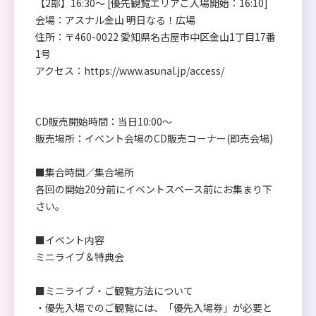
【2部】16:30～ [優先観覧エリアご入場開始：16:10]
会場：アスナル金山 明日なる！広場
住所：〒460-0022 愛知県名古屋市中区金山1丁目17番
1号
アクセス：
https://www.asunal.jp/access/
CD販売開始時間：当日10:00～
販売場所：イベント会場のCD販売コーナー(即売会場)
■集合時間／集合場所
各回の開始20分前にイベントスペース前にお集まり下
さい。
■イベント内容
ミニライブ＆特典会
■ミニライブ・ご観覧方法について
・優先入場でのご観覧には、「優先入場券」が必要と