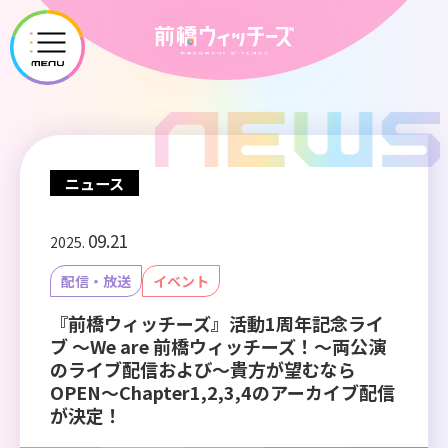
メ
ニ
ュ
ー
を
開
ニュース
く
09.21
2025.
配信・放送
イベント
『前橋ウィッチーズ』活動1周年記念ライ
ブ ～We are 前橋ウィッチーズ！～両公演
のライブ配信および～貴方が望むなら
OPEN～Chapter1,2,3,4のアーカイブ配信
が決定！