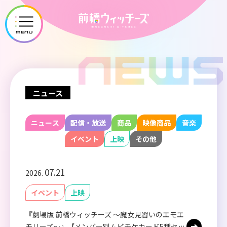
メ
ニ
ュ
ー
を
開
ニュース
く
ニュース
配信・放送
商品
映像商品
音楽
イベント
上映
その他
07.21
2026.
イベント
上映
『劇場版 前橋ウィッチーズ ～魔女見習いのエモエ
モリーズ～』【メンバー別ムビチケカード5種セッ